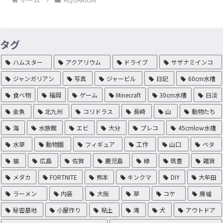
タグ
ハムスター
アクアリウム
ドライブ
サザナミインコ
ジャンガリアン
写真
ジャービル
日記
60cm水槽
食べ物
福岡
ゲーム
Minecraft
30cm水槽
日淡
金魚
北九州
コリドラス
長崎
山
動物たち
海
水族館
エビ
大分
プレコ
45cmlow水槽
水草
動物園
フィギュア
工作
山口
ベタ
猫
広島
佐賀
鹿児島
緑
筑豊
雑貨
メダカ
FORTNITE
熊本
キンクマ
DIY
大牟田
ラーメン
内装
大阪
草
コケ
廃墟
秘密基地
小屋作り
粘土
滝
犬
アウトドア