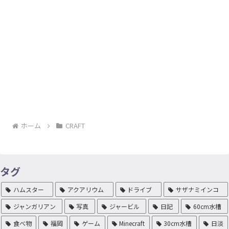
ホーム
CRAFT
タグ
ハムスター
アクアリウム
ドライブ
サザナミインコ
ジャンガリアン
写真
ジャービル
日記
60cm水槽
食べ物
福岡
ゲーム
Minecraft
30cm水槽
日淡