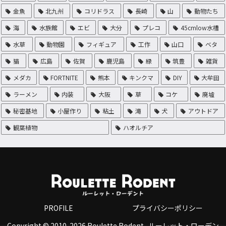
金魚
北九州
コリドラス
長崎
山
動物たち
海
水族館
エビ
大分
プレコ
45cmlow水槽
水草
動物園
フィギュア
工作
山口
ベタ
猫
広島
佐賀
鹿児島
緑
筑豊
雑貨
メダカ
FORTNITE
熊本
キンクマ
DIY
大牟田
ラーメン
内装
大阪
草
コケ
廃墟
秘密基地
小屋作り
粘土
滝
犬
アウトドア
観葉植物
ハオルチア
PROFILE
プライバシーポリシー
Copyright © 2010-2026 Roulette Rodent -ルーレット・ローデン