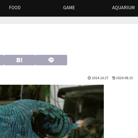
FOOD
GAME
AQUARIUM
2014.10.27
2020.08.15