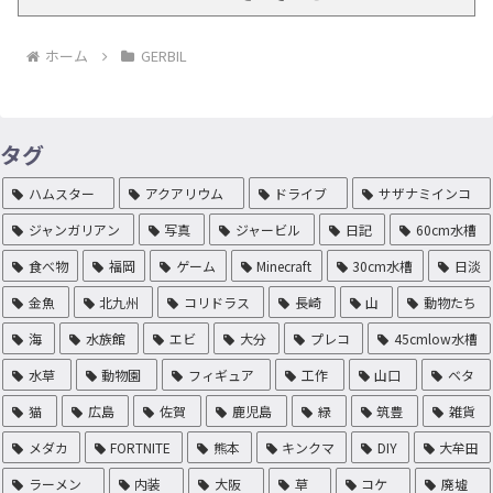
ホーム
GERBIL
タグ
ハムスター
アクアリウム
ドライブ
サザナミインコ
ジャンガリアン
写真
ジャービル
日記
60cm水槽
食べ物
福岡
ゲーム
Minecraft
30cm水槽
日淡
金魚
北九州
コリドラス
長崎
山
動物たち
海
水族館
エビ
大分
プレコ
45cmlow水槽
水草
動物園
フィギュア
工作
山口
ベタ
猫
広島
佐賀
鹿児島
緑
筑豊
雑貨
メダカ
FORTNITE
熊本
キンクマ
DIY
大牟田
ラーメン
内装
大阪
草
コケ
廃墟