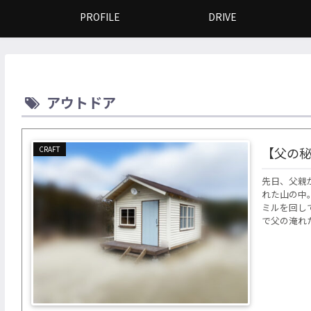
PROFILE
DRIVE
アウトドア
CRAFT
【父の
先日、父親
れた山の中
ミルを回し
で父の淹れた