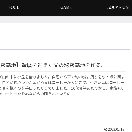
FOOD
GAME
AQUARIUM
秘密基地】還暦を迎えた父の秘密基地を作る。
が山の中に小屋を借りました。自宅から車で約20分。周りを水と緑に囲ま
。自分が物心ついた頃から父はコーヒーが大好きで、小さい頃はコーヒー
て豆を挽くのを手伝ったりしていました。10代後半あたりから、家族4人
コーヒーを飲みながらの団らんというの...
2023.02.15