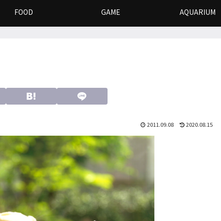
FOOD
GAME
AQUARIUM
2011.09.08
2020.08.15