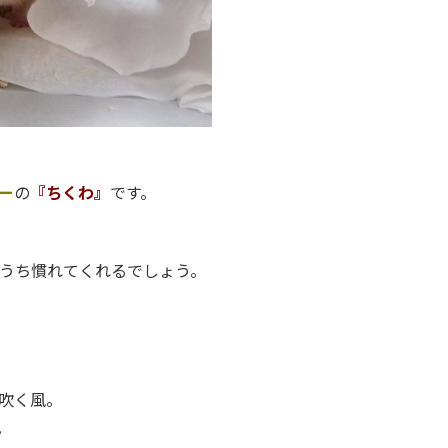
ー
の
『ちくわ』
です。
うち慣れてくれるでしょう。
吹く風。
。