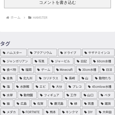
コメントを書き込む
ホーム
HAMSTER
タグ
ハムスター
アクアリウム
ドライブ
サザナミインコ
ジャンガリアン
写真
ジャービル
日記
60cm水槽
食べ物
福岡
ゲーム
Minecraft
30cm水槽
日淡
金魚
北九州
コリドラス
長崎
山
動物たち
海
水族館
エビ
大分
プレコ
45cmlow水槽
水草
動物園
フィギュア
工作
山口
ベタ
猫
広島
佐賀
鹿児島
緑
筑豊
雑貨
メダカ
FORTNITE
熊本
キンクマ
DIY
大牟田