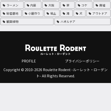
ラーメン
内装
大阪
草
コケ
廃墟
秘密基地
小屋作り
粘土
滝
犬
アウトドア
観葉植物
ハオルチア
PROFILE
プライバシーポリシー
Copyright © 2010-2026 Roulette Rodent -ルーレット・ローデン
ト- All Rights Reserved.