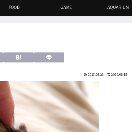
FOOD
GAME
AQUARIUM
2013.03.23
2020.08.15