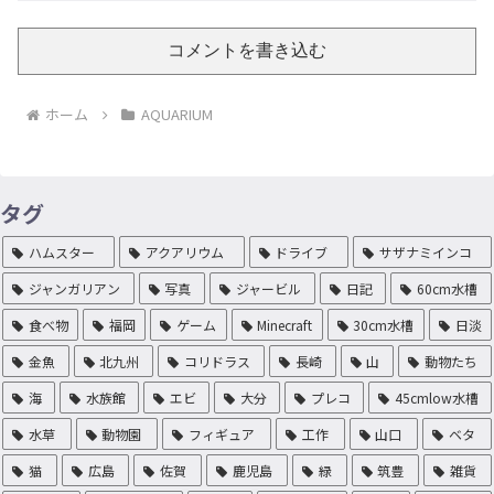
コメントを書き込む
ホーム
AQUARIUM
タグ
ハムスター
アクアリウム
ドライブ
サザナミインコ
ジャンガリアン
写真
ジャービル
日記
60cm水槽
食べ物
福岡
ゲーム
Minecraft
30cm水槽
日淡
金魚
北九州
コリドラス
長崎
山
動物たち
海
水族館
エビ
大分
プレコ
45cmlow水槽
水草
動物園
フィギュア
工作
山口
ベタ
猫
広島
佐賀
鹿児島
緑
筑豊
雑貨