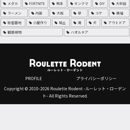
メダカ
FORTNITE
熊本
キンクマ
DIY
大牟田
ラーメン
内装
大阪
草
コケ
廃墟
秘密基地
小屋作り
粘土
滝
犬
アウトドア
観葉植物
ハオルチア
PROFILE
プライバシーポリシー
Copyright © 2010-2026 Roulette Rodent -ルーレット・ローデン
ト- All Rights Reserved.